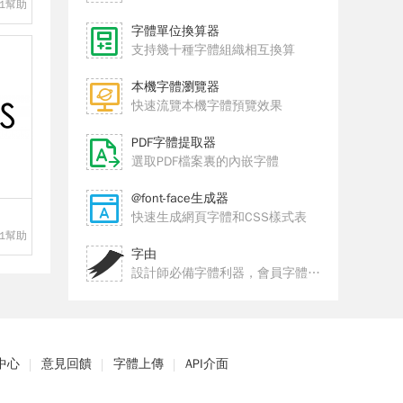
1幫助
字體單位換算器
支持幾十種字體組織相互換算
本機字體瀏覽器
快速流覽本機字體預覽效果
PDF字體提取器
選取PDF檔案裏的內嵌字體
@font-face生成器
快速生成網頁字體和CSS樣式表
1幫助
字由
設計師必備字體利器，會員字體正版授權商用
中心
意見回饋
字體上傳
API介面