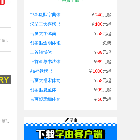
- 熱賣字體 -
邯郸康熙字典体
￥
240
元起
汉呈王天喜榜书
￥
100
元起
吉页大字体简
￥
58
元起
1幫助
创客贴金刚体粗
免費
上首锐博体
￥
69
元起
上首至尊书法体
￥
69
元起
Aa福禄榜书
￥
1000
元起
吉页大儒宋体简
￥
58
元起
创客贴夏至体
￥
99
元起
吉页颉黑细体简
￥
58
元起
1幫助