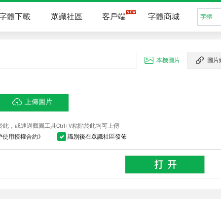
字體下載
眾識社區
客戶端
字體商城
字體
本機圖片
圖片
上傳圖片
此，或通過截圖工具Ctrl+V粘貼於此均可上傳
戶使用授權合約
》
識別後在眾識社區發佈