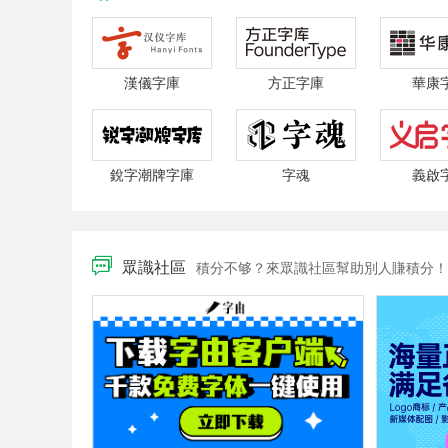
漢儀字庫
方正字庫
華康
銳字潮牌字庫
字魂
義啟
眾識社區
積分不够？來眾識社區幫助別人賺積分！