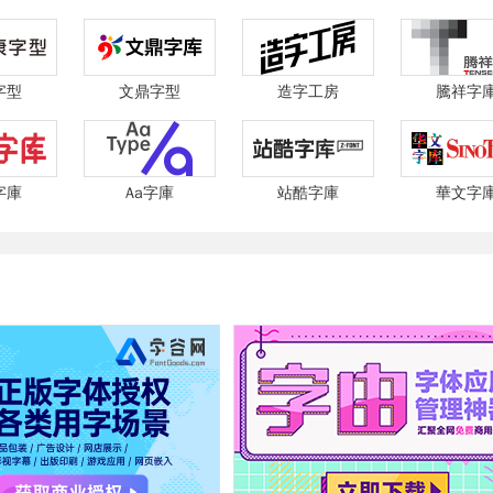
字型
文鼎字型
造字工房
騰祥字
字庫
Aa字庫
站酷字庫
華文字