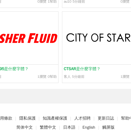
前
0瀏覽
1幫助
au10
5分鐘前
0瀏覽
95
是什麼字體？
CTSAR
是什麼字體？
前
1瀏覽
0幫助
客人
5分鐘前
1瀏覽
用條款
隱私保護
知識產權保護
人才招聘
更新日誌
幫助
简体中文
繁體中文
日本語
English
觸屏版