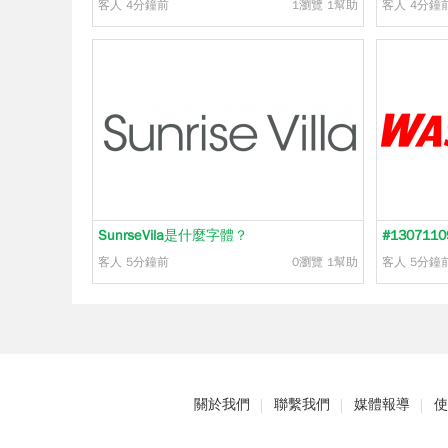
客人
4分鐘前
1瀏覽
1幫助
客人
4分鐘
SunrseVila
是什麼字體？
#1307110
客人
5分鐘前
0瀏覽
1幫助
客人
5分鐘
關於我們
聯繫我們
媒體報導
使