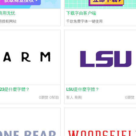
商用无忧
下载字由客户端
用授权网站
千款免费字体一键使用
23
是什麼字體？
LSU
是什麼字體？
0瀏覽
0幫助
客人
剛剛
0瀏覽