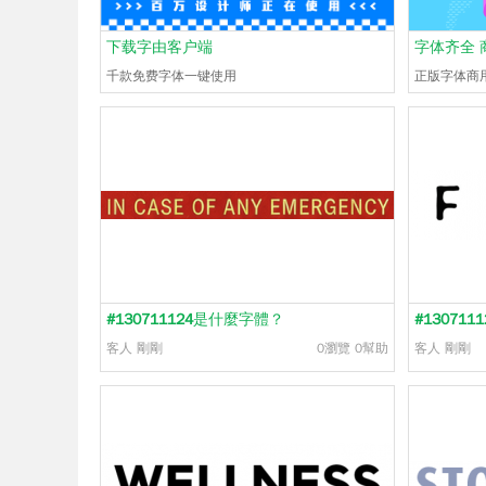
下载字由客户端
字体齐全 
千款免费字体一键使用
正版字体商
#130711124
是什麼字體？
#1307111
客人
剛剛
0瀏覽
0幫助
客人
剛剛