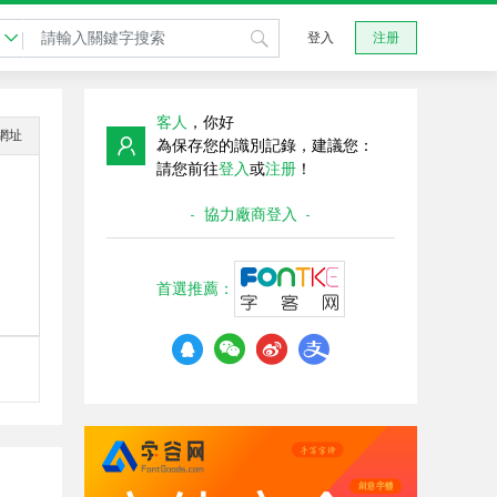
登入
注册
客人
，你好
網址
為保存您的識別記錄，建議您：
請您前往
登入
或
注册
！
- 協力廠商登入 -
首選推薦：